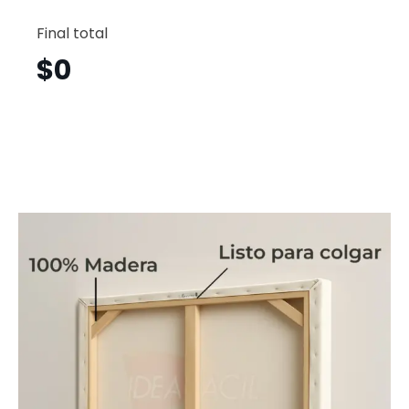
Londres
Horizont
Final total
Lnh9
cantid
$
0