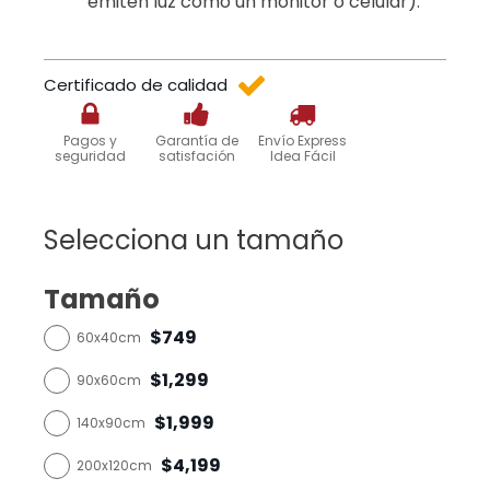
emiten luz como un monitor o celular).
Certificado de calidad
Pagos y
Garantía de
Envío Express
seguridad
satisfación
Idea Fácil
Selecciona un tamaño
Tamaño
$749
60x40cm
$1,299
90x60cm
$1,999
140x90cm
$4,199
200x120cm