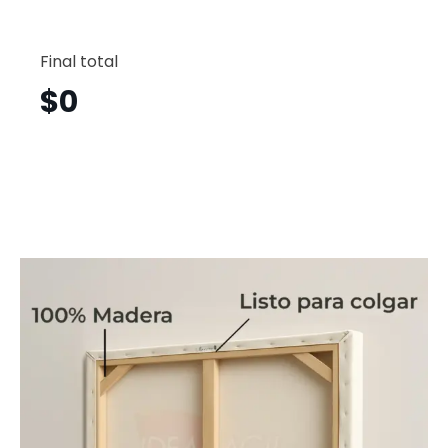
Londres
Horizont
Final total
Lnh23
cantid
$
0