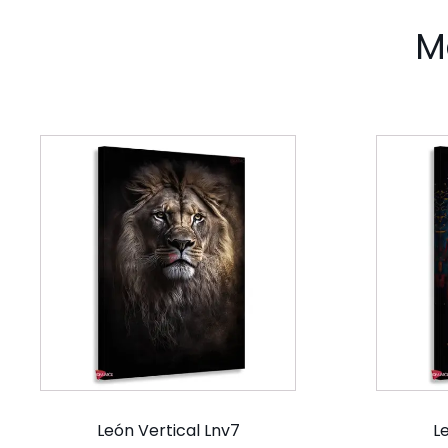
M
León Vertical Lnv7
L