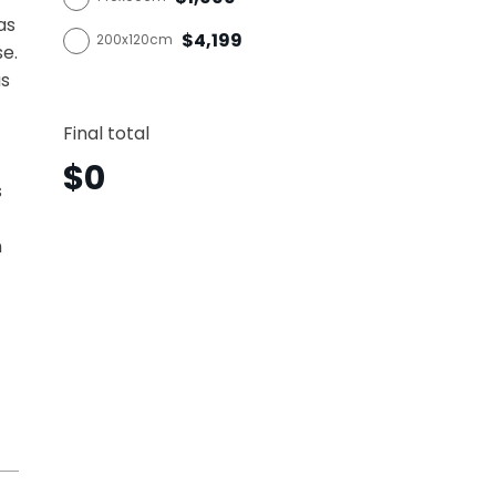
as
$4,199
200x120cm
se.
as
León
Horizo
Final total
Lnh8
canti
$
0
s
n