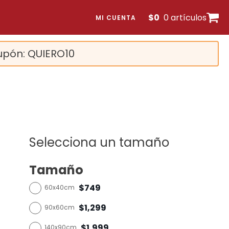
$
0
0 artículos
MI CUENTA
upón: QUIERO10
Selecciona un tamaño
Tamaño
$749
60x40cm
$1,299
90x60cm
$1,999
140x90cm