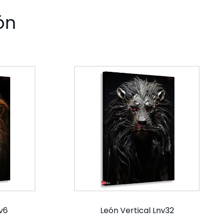
ón
v6
León Vertical Lnv32