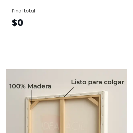
León
Horizont
Final total
Lnh10
cantid
$
0