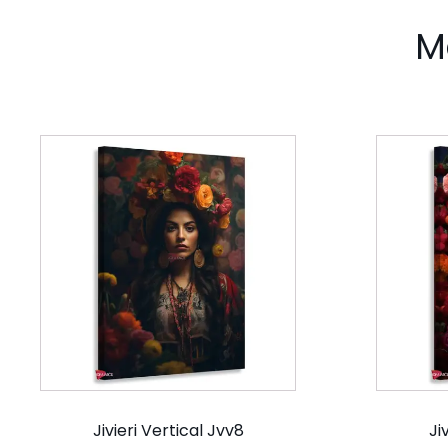
M
Jivieri Vertical Jvv8
Ji