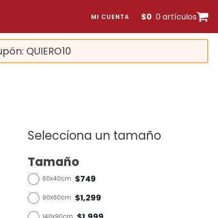
$
0
0 artículos
MI CUENTA
upón: QUIERO10
Selecciona un tamaño
Tamaño
$749
60x40cm
$1,299
90x60cm
$1,999
140x90cm