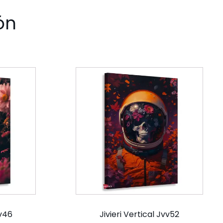
ón
vv46
Jivieri Vertical Jvv52