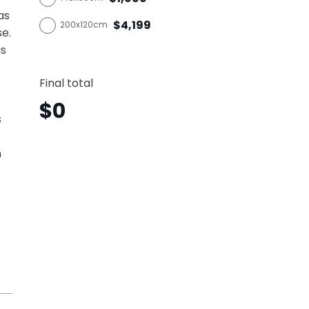
as
$4,199
200x120cm
se.
as
Jivieri
Vertica
Final total
Jvv39
canti
$
0
s
n