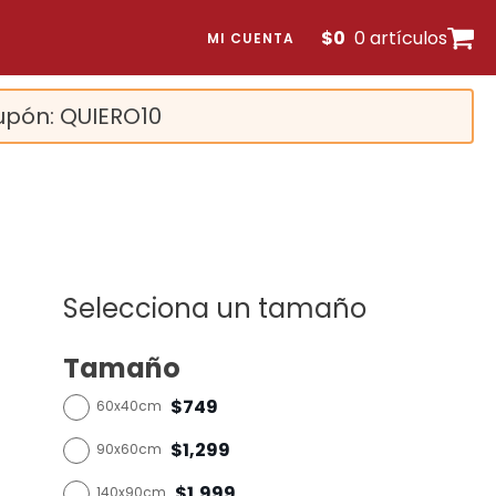
$
0
0 artículos
MI CUENTA
upón: QUIERO10
Selecciona un tamaño
Tamaño
$749
60x40cm
$1,299
90x60cm
$1,999
140x90cm