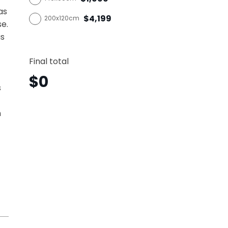
as
$4,199
200x120cm
se.
as
Ingeni
Horizo
Final total
Igh14
canti
$
0
s
n