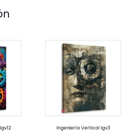
ón
Igv12
Ingeniería Vertical Igv3