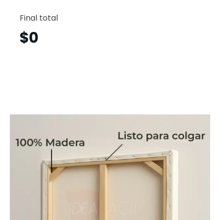
Guitarr
Horizont
Final total
Gth21
cantid
$
0