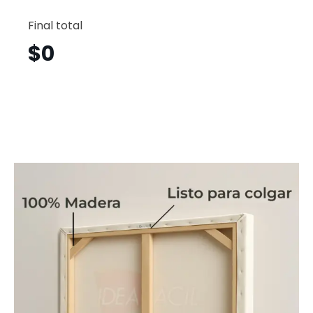
Girly
Horizont
Final total
Gyh17
cantid
$
0