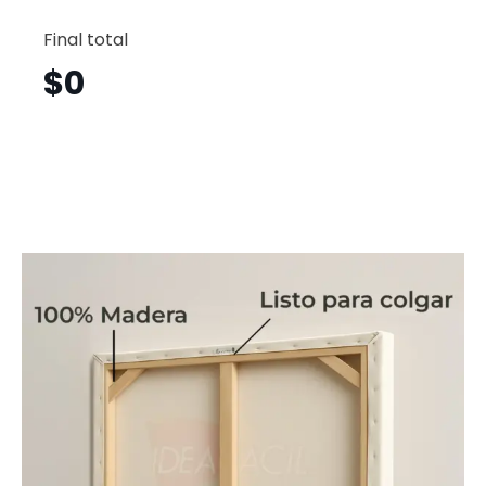
Girly
Horizont
Final total
Gyh14
cantid
$
0