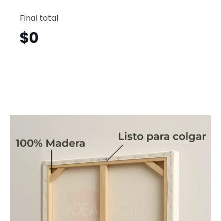
Gato
Vertical
Final total
Gtv17
cantid
$
0