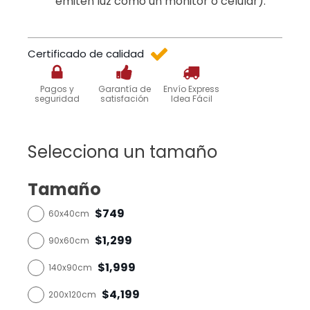
emiten luz como un monitor o celular).
Certificado de calidad
Pagos y
Garantía de
Envío Express
seguridad
satisfación
Idea Fácil
Selecciona un tamaño
Tamaño
$749
60x40cm
$1,299
90x60cm
$1,999
140x90cm
$4,199
200x120cm