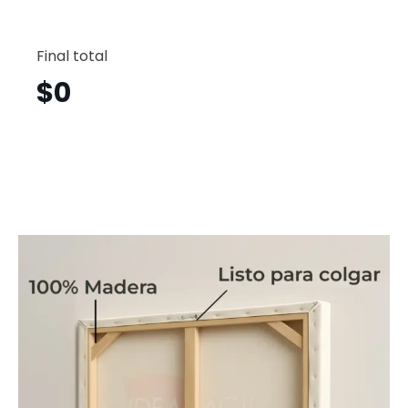
Flores
Vertical
Final total
Flv54
cantid
$
0