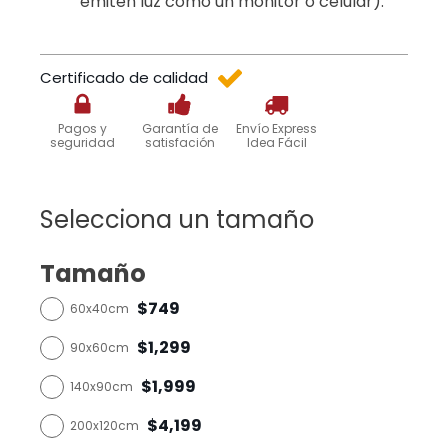
emiten luz como un monitor o celular).
Certificado de calidad
Pagos y
Garantía de
Envío Express
seguridad
satisfación
Idea Fácil
Selecciona un tamaño
Tamaño
$749
60x40cm
$1,299
90x60cm
$1,999
140x90cm
$4,199
200x120cm