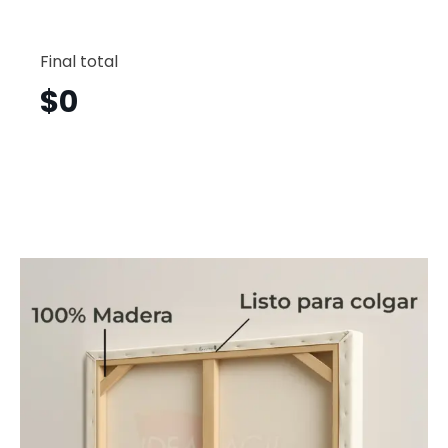
Flores
Vertical
Final total
Flv44
cantid
$
0