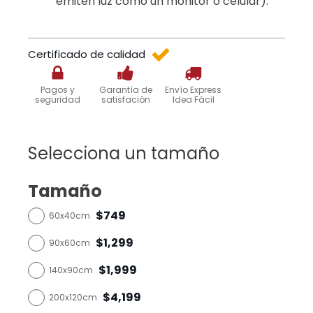
emiten luz como un monitor o celular).
Certificado de calidad
Pagos y
Garantía de
Envío Express
seguridad
satisfación
Idea Fácil
Selecciona un tamaño
Tamaño
$749
60x40cm
$1,299
90x60cm
$1,999
140x90cm
$4,199
200x120cm