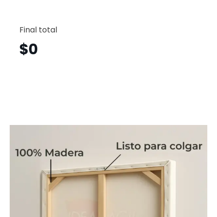
Flores
Horizont
Final total
Flh83
cantid
$
0