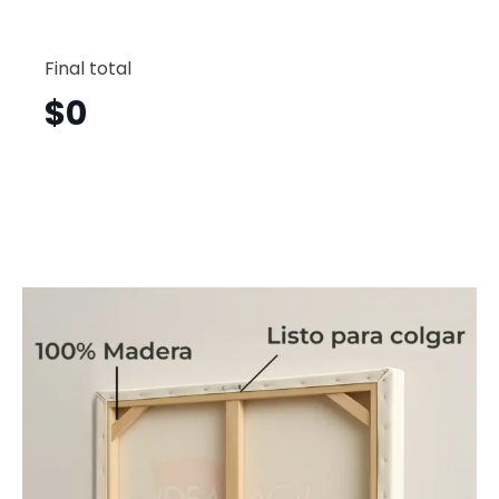
Flores
Horizont
Final total
Flh61
cantid
$
0