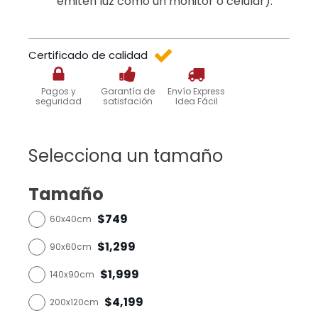
emiten luz como un monitor o celular).
Certificado de calidad
Pagos y
Garantía de
Envío Express
seguridad
satisfación
Idea Fácil
Selecciona un tamaño
Tamaño
$749
60x40cm
$1,299
90x60cm
$1,999
140x90cm
$4,199
200x120cm