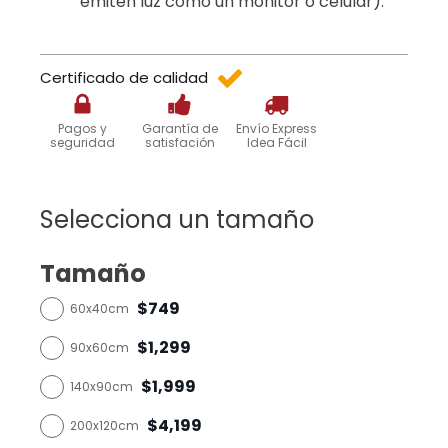
emiten luz como un monitor o celular).
Certificado de calidad
Pagos y
Garantía de
Envío Express
seguridad
satisfación
Idea Fácil
Selecciona un tamaño
Tamaño
$749
60x40cm
$1,299
90x60cm
$1,999
140x90cm
$4,199
200x120cm