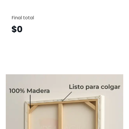
Flores
Horizont
Final total
Flh55
cantid
$
0