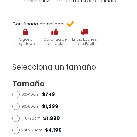
emiten luz como un monitor o celular).
Certificado de calidad
Pagos y
Garantía de
Envío Express
seguridad
satisfación
Idea Fácil
Selecciona un tamaño
Tamaño
$749
60x40cm
$1,299
90x60cm
$1,999
140x90cm
$4,199
200x120cm