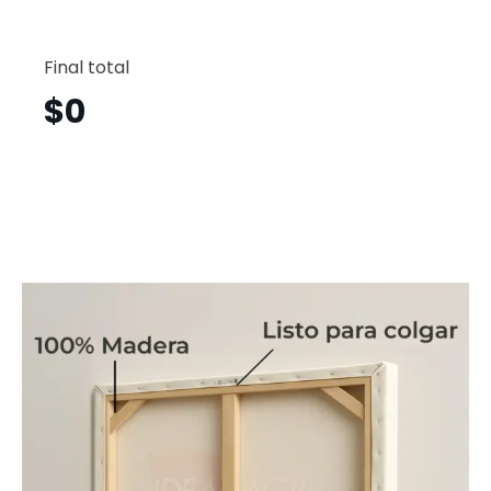
Flores
Horizont
Final total
Flh47
cantid
$
0