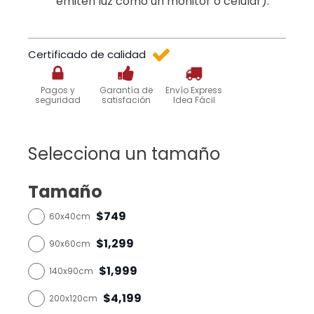
emiten luz como un monitor o celular).
Certificado de calidad
Pagos y
Garantía de
Envío Express
seguridad
satisfación
Idea Fácil
Selecciona un tamaño
Tamaño
$749
60x40cm
$1,299
90x60cm
$1,999
140x90cm
$4,199
200x120cm