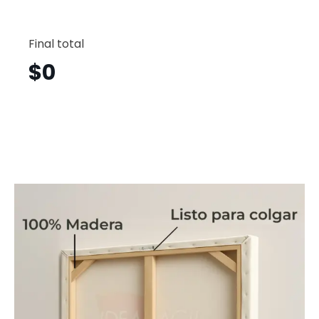
Flores
Horizont
Final total
Flh4
cantid
$
0