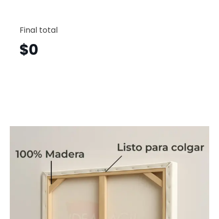
Flores
Horizont
Final total
Flh20
cantid
$
0