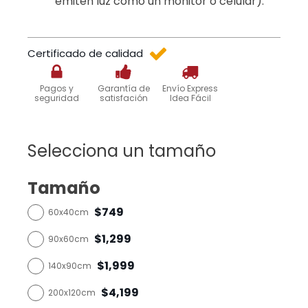
emiten luz como un monitor o celular).
Certificado de calidad
Pagos y
Garantía de
Envío Express
seguridad
satisfación
Idea Fácil
Selecciona un tamaño
Tamaño
$749
60x40cm
$1,299
90x60cm
$1,999
140x90cm
$4,199
200x120cm