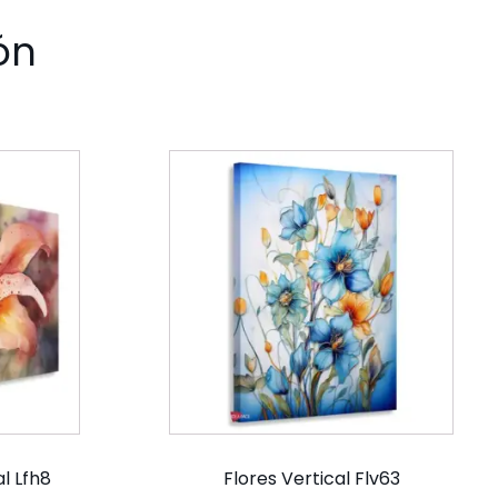
ón
al Lfh8
Flores Vertical Flv63