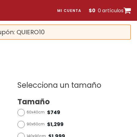
$
0
0 artículos
MI CUENTA
upón: QUIERO10
Selecciona un tamaño
Tamaño
$749
60x40cm
$1,299
90x60cm
$1,999
140x90cm