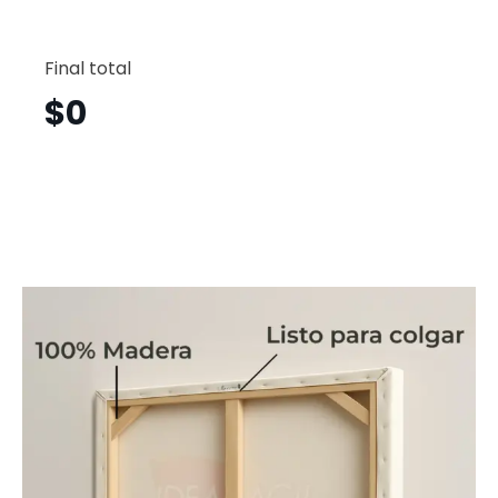
Flamin
Horizont
Final total
Fgh7
cantid
$
0