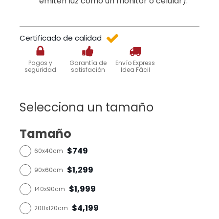
emiten luz como un monitor o celular).
Certificado de calidad
Pagos y
Garantía de
Envío Express
seguridad
satisfación
Idea Fácil
Selecciona un tamaño
Tamaño
$749
60x40cm
$1,299
90x60cm
$1,999
140x90cm
$4,199
200x120cm