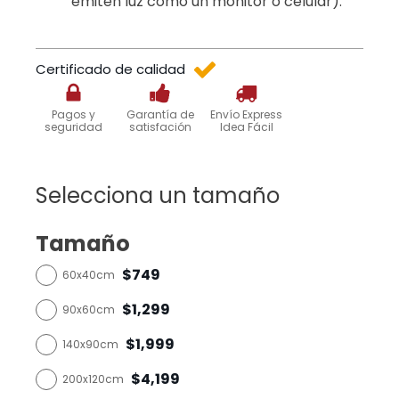
emiten luz como un monitor o celular).
Certificado de calidad
Pagos y
Garantía de
Envío Express
seguridad
satisfación
Idea Fácil
Selecciona un tamaño
Tamaño
$749
60x40cm
$1,299
90x60cm
$1,999
140x90cm
$4,199
200x120cm