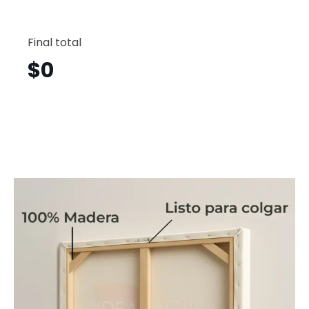
Estética
Horizont
Final total
Eth22
cantid
$
0