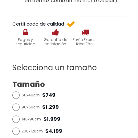
emiten luz como un monitor o celular).
Certificado de calidad
Pagos y
Garantía de
Envío Express
seguridad
satisfación
Idea Fácil
Selecciona un tamaño
Tamaño
$749
60x40cm
$1,299
90x60cm
$1,999
140x90cm
$4,199
200x120cm