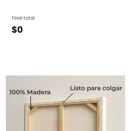
Especia
Horizont
Final total
Ssh22
cantid
$
0