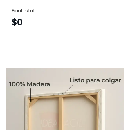
Dj
Horizont
Final total
Djh34
cantid
$
0