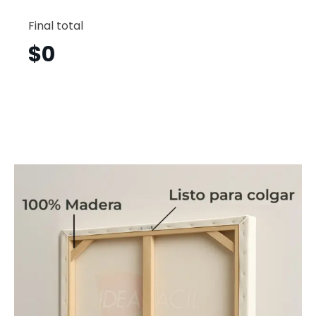
Dj
Horizont
Final total
Djh24
cantid
$
0