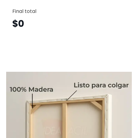
Dj
Horizont
Final total
Djh16
cantid
$
0