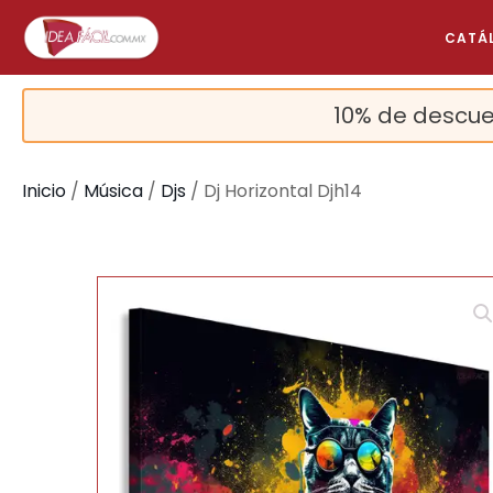
CATÁ
10% de descue
Inicio
/
Música
/
Djs
/ Dj Horizontal Djh14
🔍