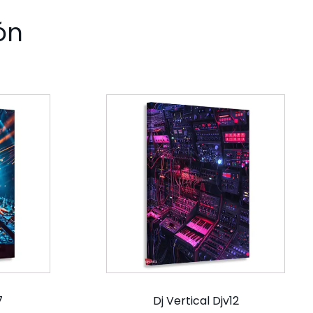
ón
7
Dj Vertical Djv12