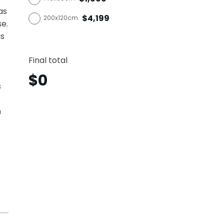
as
$4,199
200x120cm
se.
as
Dj
Horizo
Final total
Djh14
canti
$
0
s
n