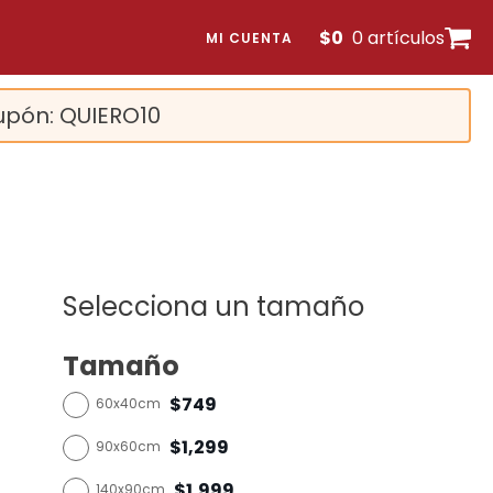
$
0
0 artículos
MI CUENTA
upón: QUIERO10
Selecciona un tamaño
Tamaño
$749
60x40cm
$1,299
90x60cm
$1,999
140x90cm