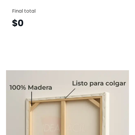
Colibrí
Vertical
Final total
Clv21
cantid
$
0