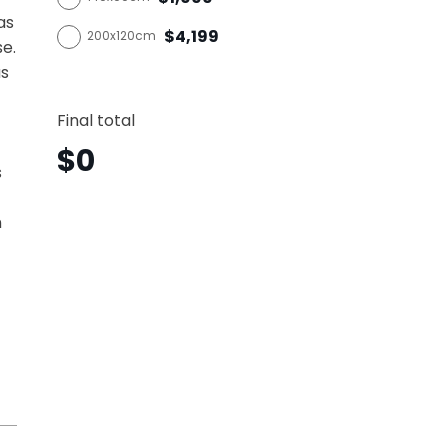
as
$4,199
200x120cm
se.
as
Chan
Vertica
Final total
Chv16
canti
$
0
s
n