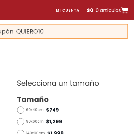
$
0
0 artículos
MI CUENTA
upón: QUIERO10
Selecciona un tamaño
Tamaño
$749
60x40cm
$1,299
90x60cm
$1,999
140x90cm