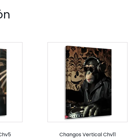
ón
 Chv5
Changos Vertical Chv11