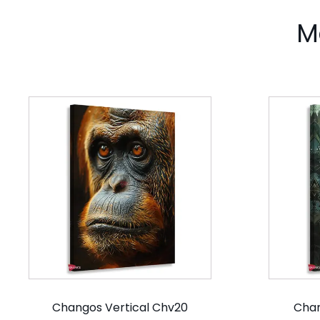
M
Changos Vertical Chv20
Chan