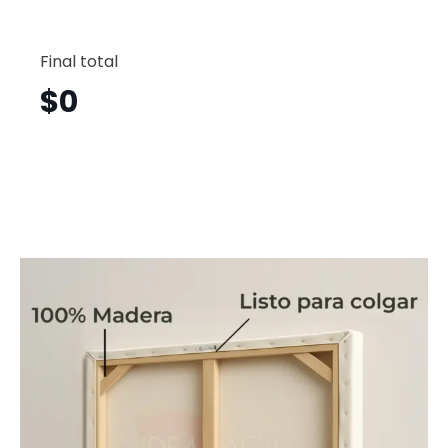
Chang
Vertical
Final total
Chv13
cantid
$
0