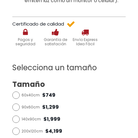
emiten luz como un monitor o celular).
Certificado de calidad
Pagos y
Garantía de
Envío Express
seguridad
satisfación
Idea Fácil
Selecciona un tamaño
Tamaño
$749
60x40cm
$1,299
90x60cm
$1,999
140x90cm
$4,199
200x120cm