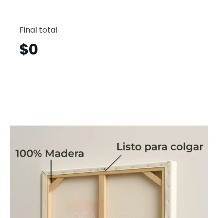
Cancú
Horizont
Final total
Cnh50
cantid
$
0