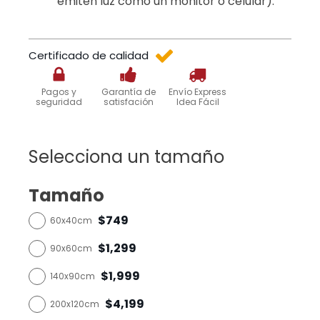
emiten luz como un monitor o celular).
Certificado de calidad
Pagos y
Garantía de
Envío Express
seguridad
satisfación
Idea Fácil
Selecciona un tamaño
Tamaño
$749
60x40cm
$1,299
90x60cm
$1,999
140x90cm
$4,199
200x120cm