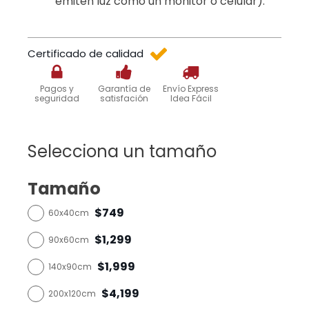
emiten luz como un monitor o celular).
Certificado de calidad
Pagos y
Garantía de
Envío Express
seguridad
satisfación
Idea Fácil
Selecciona un tamaño
Tamaño
$749
60x40cm
$1,299
90x60cm
$1,999
140x90cm
$4,199
200x120cm