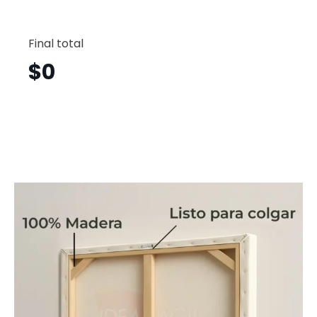
Cancú
Horizont
Final total
Cnh24
cantid
$
0