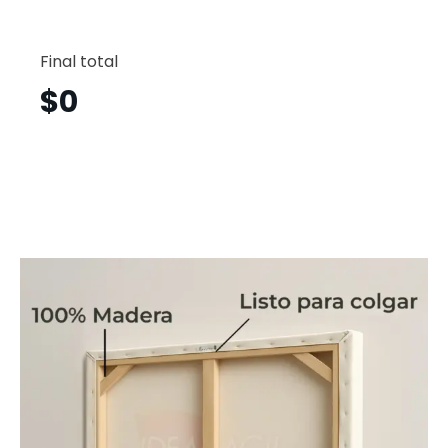
Caball
Horizont
Final total
Cbh8
cantid
$
0