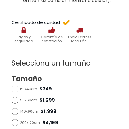
emiten luz como un monitor o celular).
Certificado de calidad
Pagos y
Garantía de
Envío Express
seguridad
satisfación
Idea Fácil
Selecciona un tamaño
Tamaño
$749
60x40cm
$1,299
90x60cm
$1,999
140x90cm
$4,199
200x120cm