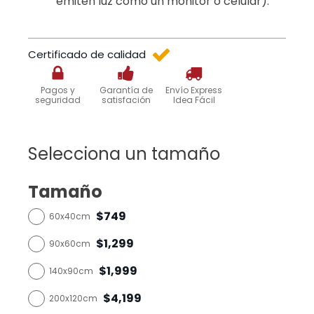
emiten luz como un monitor o celular).
Certificado de calidad
Pagos y
Garantía de
Envío Express
seguridad
satisfación
Idea Fácil
Selecciona un tamaño
Tamaño
$749
60x40cm
$1,299
90x60cm
$1,999
140x90cm
$4,199
200x120cm