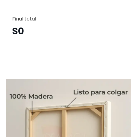
Caball
Horizont
Final total
Cbh20
cantid
$
0