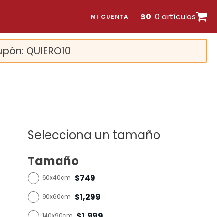
$
0
0 artículos
MI CUENTA
upón: QUIERO10
Selecciona un tamaño
Tamaño
$749
60x40cm
$1,299
90x60cm
$1,999
140x90cm