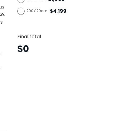
as
$4,199
200x120cm
se.
as
Baterí
Horizo
Final total
BRH6
canti
$
0
s
n