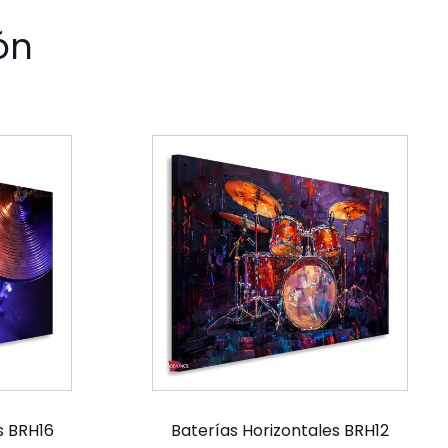
ón
s BRH16
Baterías Horizontales BRH12