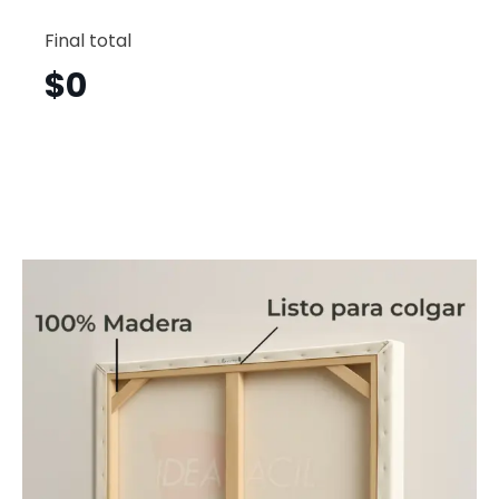
Avión
Horizont
Final total
Avh5
cantid
$
0