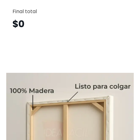
Avión
Horizont
Final total
Avh19
cantid
$
0