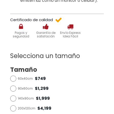
emiten luz como un monitor o celular).
Certificado de calidad
Pagos y
Garantía de
Envío Express
seguridad
satisfación
Idea Fácil
Selecciona un tamaño
Tamaño
$749
60x40cm
$1,299
90x60cm
$1,999
140x90cm
$4,199
200x120cm