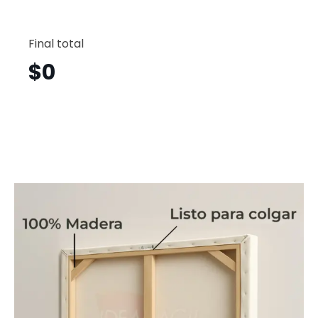
Aria
Vertical
Final total
Amv7
cantid
$
0