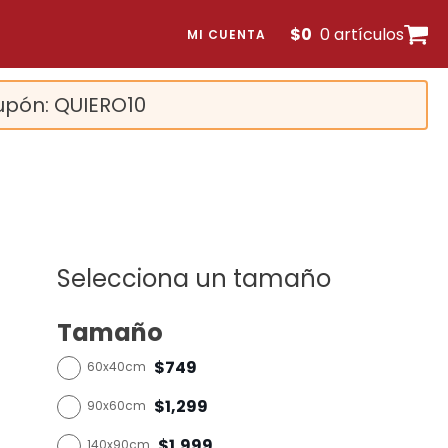
$
0
0 artículos
MI CUENTA
upón: QUIERO10
Selecciona un tamaño
Tamaño
$749
60x40cm
$1,299
90x60cm
$1,999
140x90cm