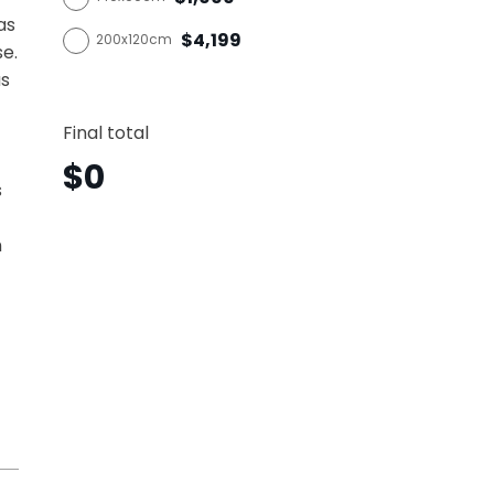
as
$4,199
200x120cm
se.
as
Aria
Vertica
Final total
Amv6
canti
$
0
s
n