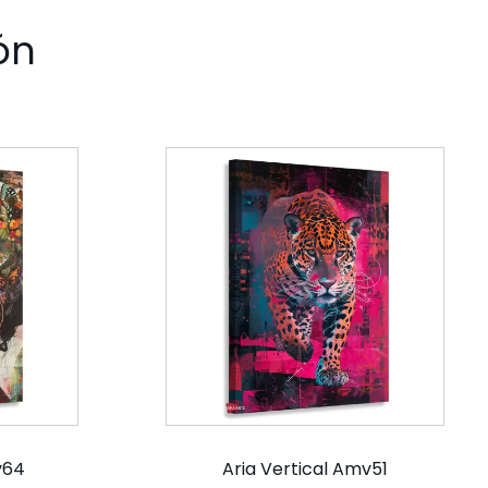
ón
v64
Aria Vertical Amv51