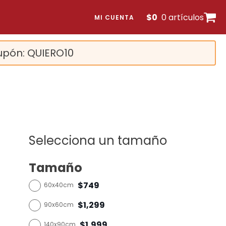
$
0
0 artículos
MI CUENTA
upón: QUIERO10
Selecciona un tamaño
Tamaño
$749
60x40cm
$1,299
90x60cm
$1,999
140x90cm