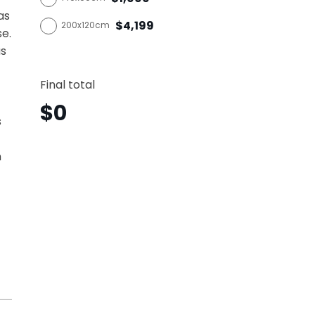
as
$4,199
200x120cm
se.
as
Aria
Vertica
Final total
Amv5
canti
$
0
s
n