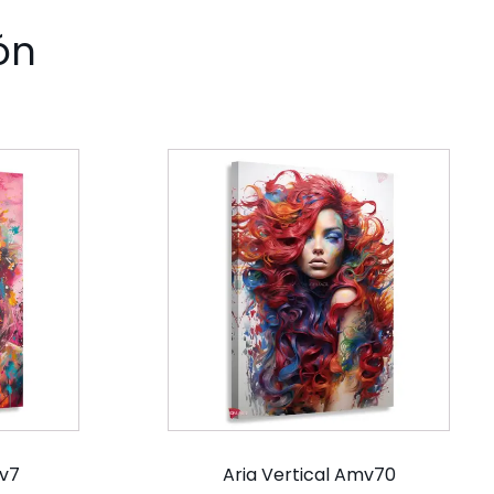
ón
mv7
Aria Vertical Amv70