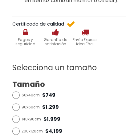
emiten luz como un monitor o celular).
Certificado de calidad
Pagos y
Garantía de
Envío Express
seguridad
satisfación
Idea Fácil
Selecciona un tamaño
Tamaño
$749
60x40cm
$1,299
90x60cm
$1,999
140x90cm
$4,199
200x120cm