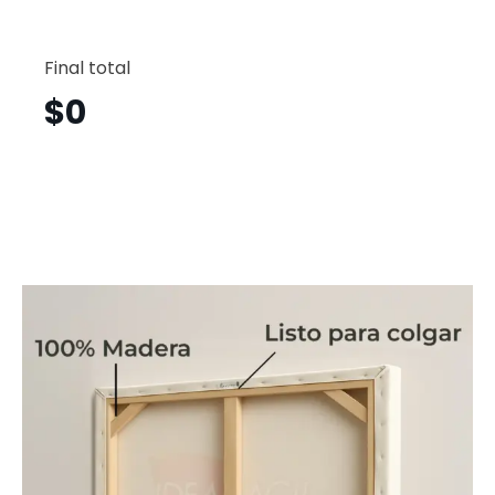
Aria
Vertical
Final total
Amv32
cantid
$
0