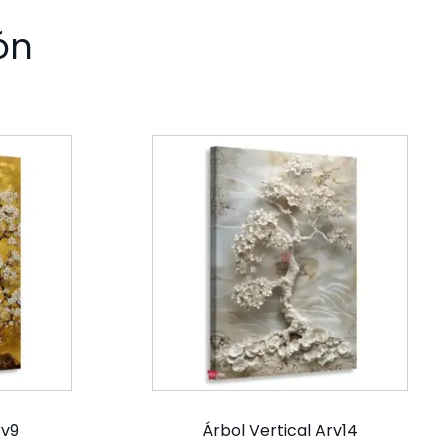
ón
rv9
Árbol Vertical Arv14