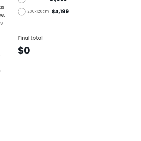
as
$4,199
200x120cm
se.
as
Árbol
Vertica
Final total
Arv17
canti
$
0
s
n