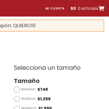
$
0
0 artículos
MI CUENTA
upón: QUIERO10
Selecciona un tamaño
Tamaño
$749
60x40cm
$1,299
90x60cm
$1,999
140x90cm