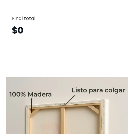
Árbol
Horizont
Final total
Arh41
cantid
$
0