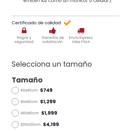
emiten luz como un monitor o celular).
Certificado de calidad
Pagos y
Garantía de
Envío Express
seguridad
satisfación
Idea Fácil
Selecciona un tamaño
Tamaño
$749
60x40cm
$1,299
90x60cm
$1,999
140x90cm
$4,199
200x120cm