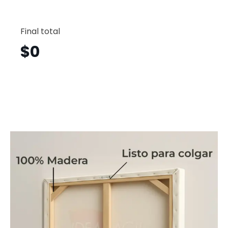
Árbol
Horizont
Final total
Arh37
cantid
$
0