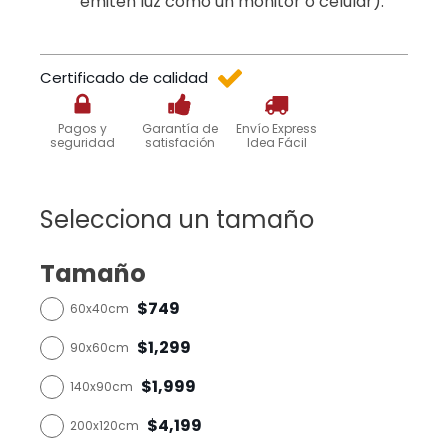
emiten luz como un monitor o celular).
Certificado de calidad
Pagos y
Garantía de
Envío Express
seguridad
satisfación
Idea Fácil
Selecciona un tamaño
Tamaño
$749
60x40cm
$1,299
90x60cm
$1,999
140x90cm
$4,199
200x120cm