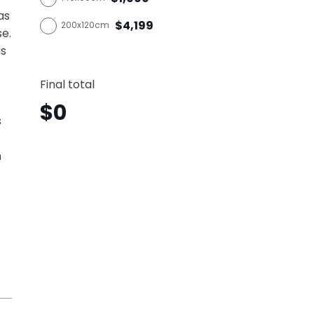
as
$4,199
200x120cm
se.
as
Águila
Vertica
Final total
Agv5
canti
$
0
s
n