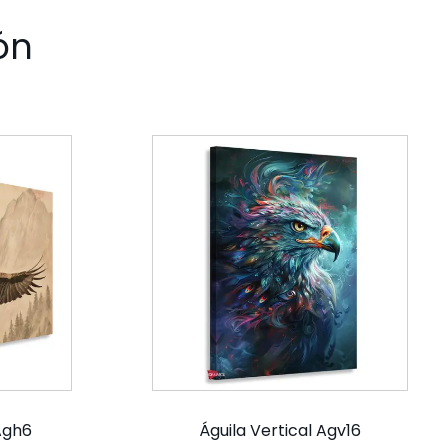
ón
Agh6
Águila Vertical Agv16