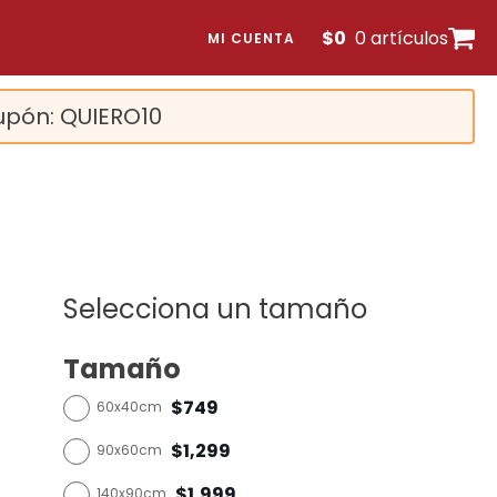
$
0
0 artículos
MI CUENTA
upón: QUIERO10
Selecciona un tamaño
Tamaño
$749
60x40cm
$1,299
90x60cm
$1,999
140x90cm