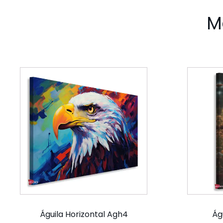
M
Águila Horizontal Agh4
Águ