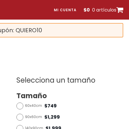
$
0
0 artículos
MI CUENTA
upón: QUIERO10
Selecciona un tamaño
Tamaño
$749
60x40cm
$1,299
90x60cm
$1,999
140x90cm