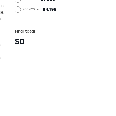
as
$4,199
200x120cm
se.
as
Águila
Vertica
Final total
Agv18
canti
$
0
s
n