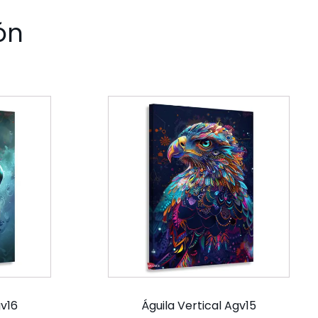
ón
gv16
Águila Vertical Agv15