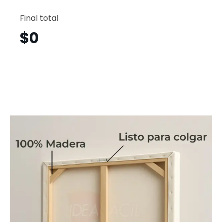
Águila
Vertical
Final total
Agv15
cantid
$
0