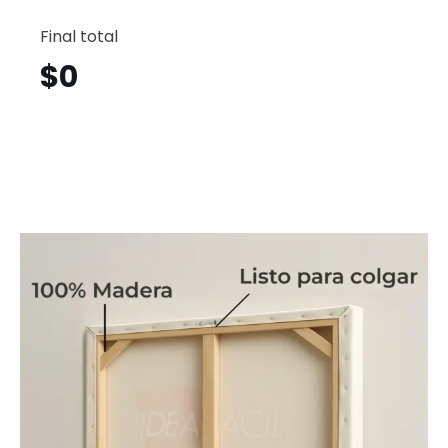
Abstrac
Vertical
Final total
Atv25
cantid
$
0