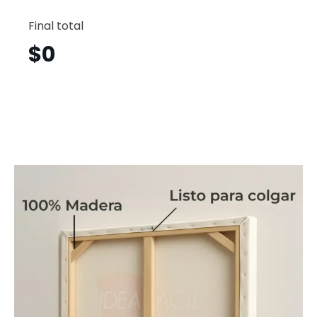
Abstrac
Horizont
Final total
Ath59
cantid
$
0