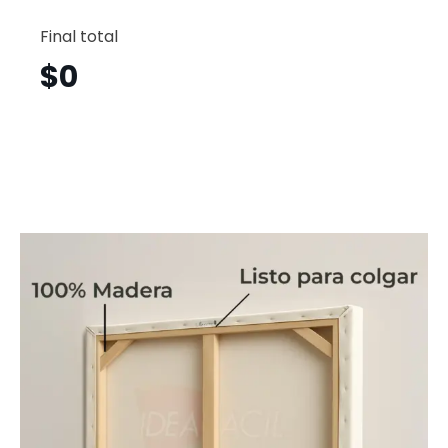
Abstrac
Horizont
Final total
Ath45
cantid
$
0