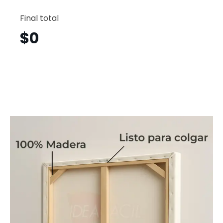
Abstrac
Horizont
Final total
Ath31
cantid
$
0